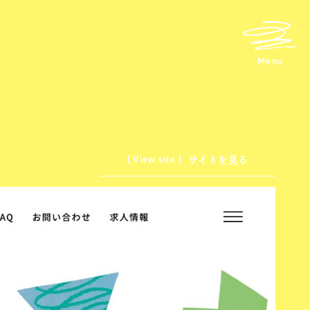
メニュ
Menu
( View site )
サイトを見る