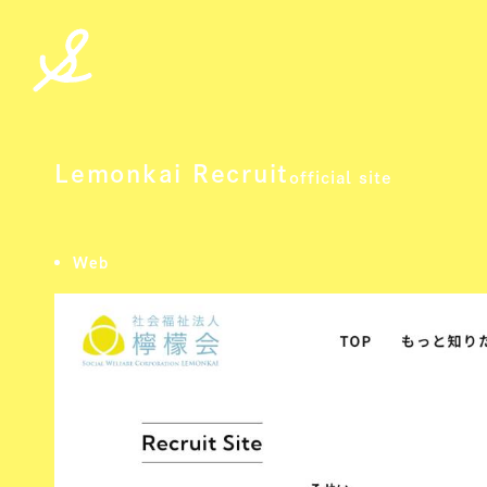
spicato
| スピッカート
Lemonkai Recruit
official site
檸檬会 採用ページ
Web