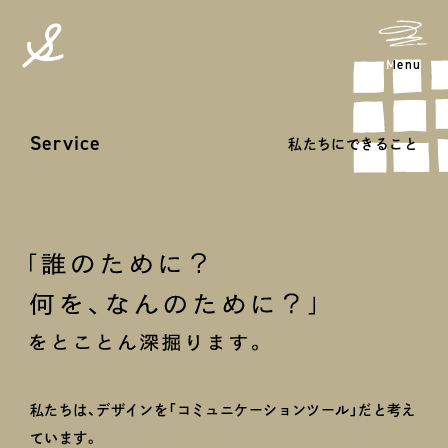
メニ
Menu
spicato
| スピッカート
S
e
r
v
i
c
e
私たちにできること
Service
「誰のために？何を、なんのために？」をとことん深堀りま
私たちは、デザインを「コミュニケーションツール」だと考え
ています。