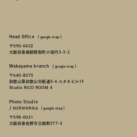
spicato
| スピッカート
Head Office
本社
(
google map
)
〒590-0432
大阪府泉南郡熊取町小垣内3-3-2
Wakayama branch
和歌山事務所
(
google map
)
〒640-8375
和歌山県和歌山市新通5-6 ユタカビル1F
Studio RICO ROOM 4
Photo Studio
にちにちか
かしこまらない写真館「
日日花
」
/
nichinichica
(
google map
)
〒598-0021
大阪府泉佐野市日根野277-3