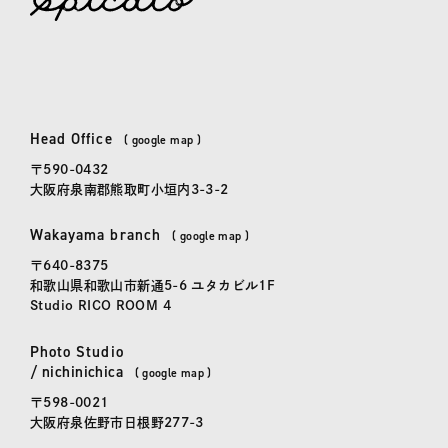
spicato
| スピッカート
Head Office
本社
(
google map
)
〒590-0432
大阪府泉南郡熊取町小垣内3-3-2
Wakayama branch
和歌山事務所
(
google map
)
〒640-8375
和歌山県和歌山市新通5-6 ユタカビル1F
Studio RICO ROOM 4
Photo Studio
にちにちか
かしこまらない写真館「
日日花
」
/
nichinichica
(
google map
)
〒598-0021
大阪府泉佐野市日根野277-3