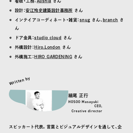
看板・工務：
Alishia
さん
設計：
安江怜史建築設計事務所
さん
インテイアコーディネート・雑貨：
snug
さん、
branch
さ
ん
ドア金具：
studio cloud
さん
外構設計：
Hiro.London
さん
外構施工：
HIRO GARDENING
さん
Written by
細尾 正行
HOSOO Masayuki
CEO,
Creative director
スピッカート代表。言葉とビジュアルデザインを通して、企