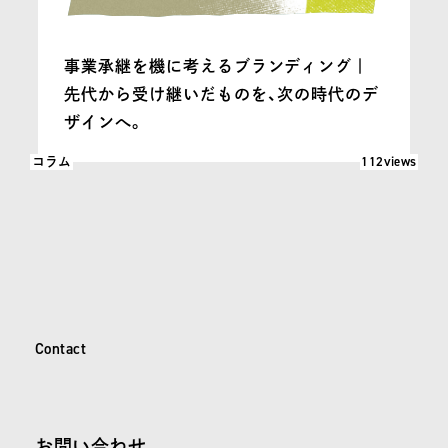
事業承継を機に考えるブランディング｜
先代から受け継いだものを、次の時代のデ
ザインへ。
閲覧数: 112
112views
コラム
C
o
n
t
a
c
t
Contact
お問い合わせ