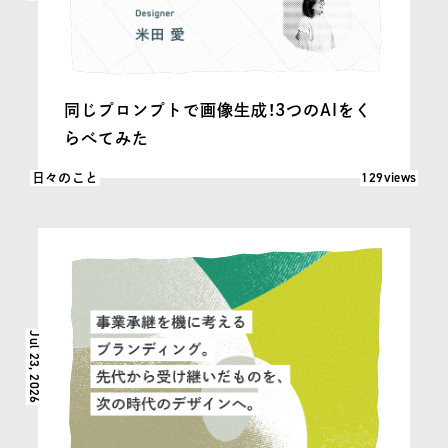
同じプロンプトで画像生成！3つのAIをく
らべてみた
閲覧数: 129
129views
日々のこと
Jul 23, 2026