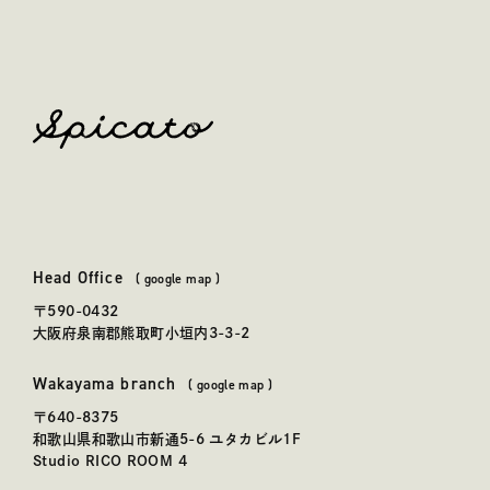
spicato
| スピッカート
Head Office
本社
(
google map
)
〒590-0432
大阪府泉南郡熊取町小垣内3-3-2
Wakayama branch
和歌山事務所
(
google map
)
〒640-8375
和歌山県和歌山市新通5-6 ユタカビル1F
Studio RICO ROOM 4