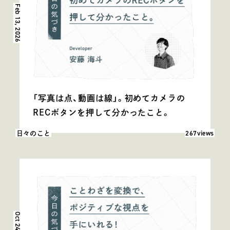
Feb 13, 2026
「写真は点、動画は線」。初めてカメラの
RECボタンを押して分かったこと。
閲覧数: 267
267views
日々のこと