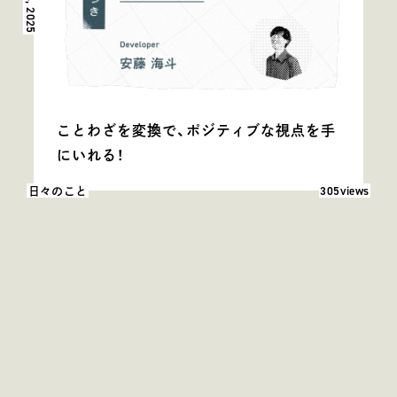
Oct 24, 2025
ことわざを変換で、ポジティブな視点を手
にいれる！
閲覧数: 305
305views
日々のこと