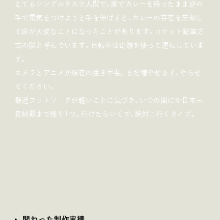
とてもシングルタスク人間で、家でカレーを持ったまま逆の
手で電気をつけようと手を伸ばすと、カレーの存在を忘却し
て床が大変なことになったことがあります。ロケット鉛筆方
式の脳と呼んでいます。自転車は奇跡を使って運転していま
す。
カメラとアニメが現在の生き甲斐。まだ増やせます、やらせ
てください。
最近フットワークが軽いことに気づき、いつの間にか日本三
景制覇まで残り
1
つ。行けたらいくで、絶対に行くタイプ。
関わった制作実績