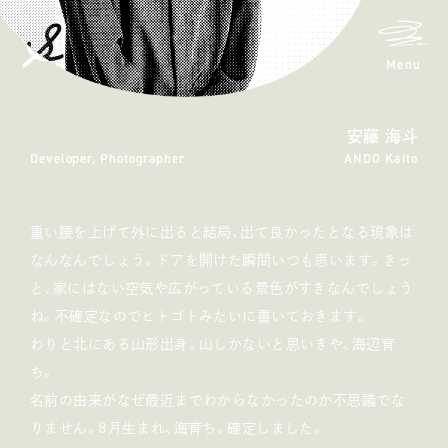
メニ
Menu
spicato
| スピッカート
安藤 海斗
Developer, Photographer
ANDO Kaito
重い腰を上げて外に出ると結局、出て良かったとなる現象は
なんなんでしょう。ドアを開けた瞬間いつも思います。きっ
と、家にはない空気や広がっている景色がすきなんでしょう
ね。不確定なのでヒトゴトみたいに書いておきます。
わりと北にある山形出身。山しかないと思いきや、海辺育
ち。
名前の由来がなぜ最近までわからなかったのか不思議でな
りません。8月生まれ、海育ち。確定しました。