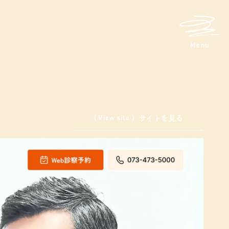
メニュ
Menu
( View site )
サイトを見る