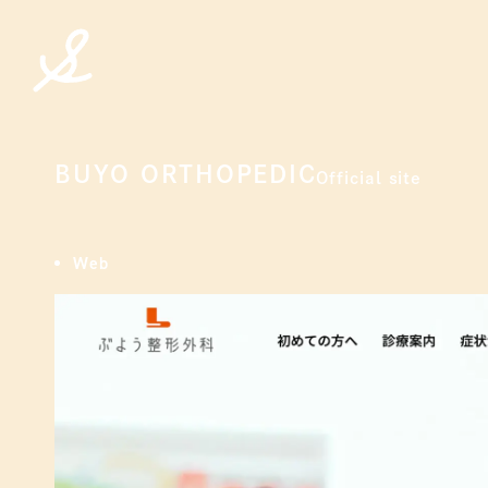
spicato
| スピッカート
BUYO ORTHOPEDIC
Official site
ぶよう整形外科
Web