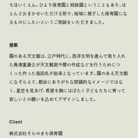
ちほいくえん。ひより保育園と姉妹園ということもあり、ほ
とんどおまかせいただける形で、地域に根ざした保育園にな
るものにしたいというご相談をいただきました。
提案
園のある天文館は、江戸時代に、西洋文明を進んで取り入れ
た島津重豪公が天文観測や暦の作成などを行うためにつ
くった作った施設名が由来となっています。園のある天文館
になぞらえて、都会にありがちな閉鎖的なイメージではな
く、星空を見あげ、希望を胸にはばたく子どもたちに育って
欲しいとの願いを込めてデザインしました。
Client
クライアント
株式会社そらのまち保育園