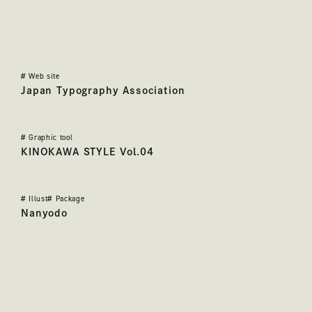
その他の実績
#
Web site
日本タイポグラフィ協会
Japan Typography Association
#
Graphic tool
KINOKAWA STYLE
KINOKAWA STYLE Vol.04
#
Illust
#
Package
南曜堂 天領もなか・小槌もなかパッケージデザイン
Nanyodo