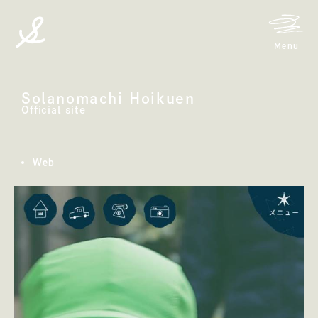
メニ
Menu
spicato
| スピッカート
Solanomachi Hoikuen
そらのまち保育園
Official site
Web