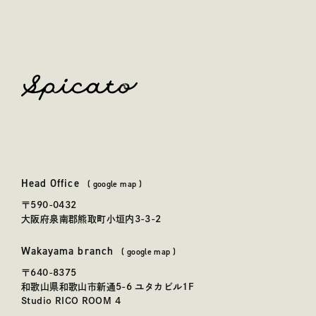
spicato
| スピッカート
Head Office
本社
(
google map
)
〒590-0432
大阪府泉南郡熊取町小垣内3-3-2
Wakayama branch
和歌山事務所
(
google map
)
〒640-8375
和歌山県和歌山市新通5-6 ユタカビル1F
Studio RICO ROOM 4