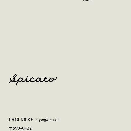
spicato
| スピッカート
Head Office
本社
(
google map
)
〒590-0432