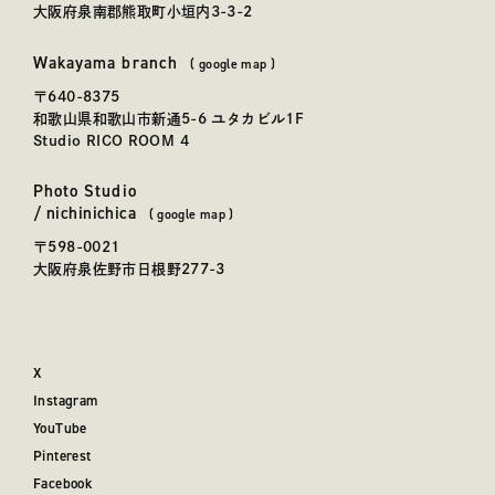
大阪府泉南郡熊取町小垣内3-3-2
Wakayama branch
和歌山事務所
(
google map
)
〒640-8375
和歌山県和歌山市新通5-6 ユタカビル1F
Studio RICO ROOM 4
Photo Studio
にちにちか
かしこまらない写真館「
日日花
」
/
nichinichica
(
google map
)
〒598-0021
大阪府泉佐野市日根野277-3
X
Instagram
YouTube
Pinterest
Facebook