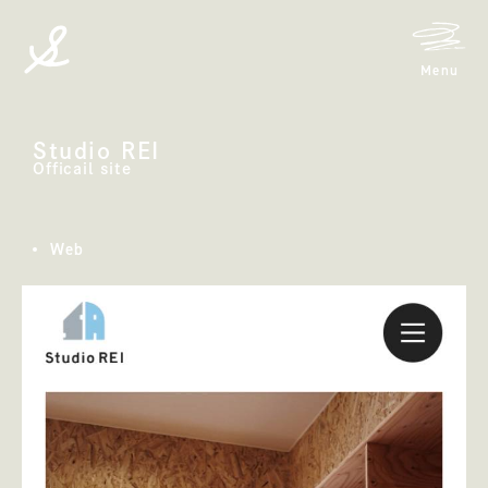
メニ
Menu
spicato
| スピッカート
Studio REI
Studio REI
Officail site
Web