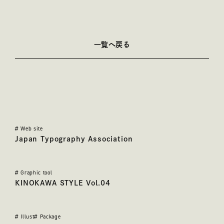
一覧へ戻る
その他の実績
#
Web site
日本タイポグラフィ協会
Japan Typography Association
#
Graphic tool
KINOKAWA STYLE
KINOKAWA STYLE Vol.04
#
Illust
#
Package