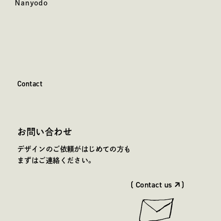
南曜堂 天領もなか・小槌もなかパッケージデザイン
Nanyodo
C
o
n
t
a
c
t
Contact
お問い合わせ
デザインのご依頼がはじめての方も
まずはご連絡ください。
( Contact us
)