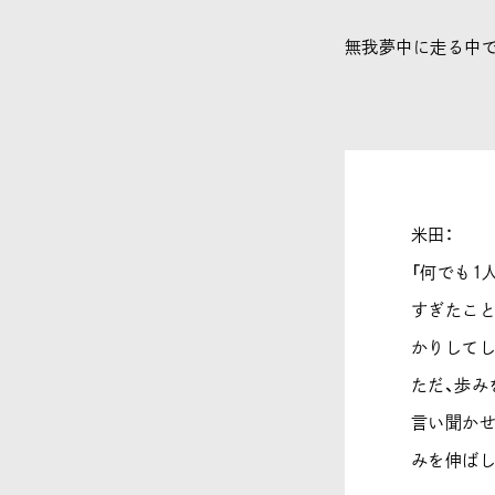
無我夢中に走る中で
米田：
「何でも1
すぎたこと
かりしてし
ただ、歩み
言い聞かせ
みを伸ばし