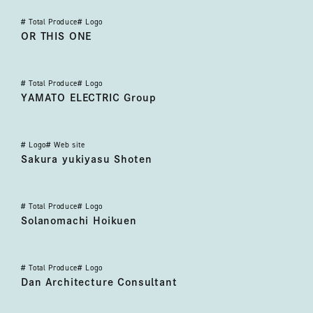
#
Total Produce
#
Logo
OR THIS ONE
OR THIS ONE
#
Total Produce
#
Logo
大和電機グループ
YAMATO ELECTRIC Group
#
Logo
#
Web site
佐倉幸保商店
Sakura yukiyasu Shoten
#
Total Produce
#
Logo
そらのまち保育園
Solanomachi Hoikuen
#
Total Produce
#
Logo
檀建築コンサルタント
Dan Architecture Consultant