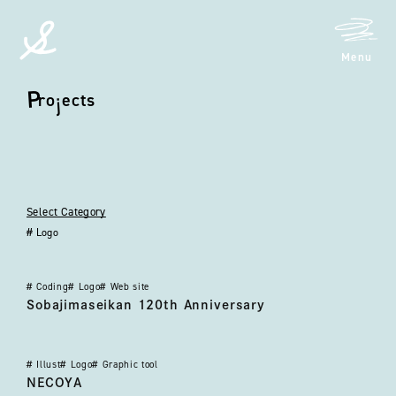
メニ
Menu
spicato
| スピッカート
制作実績 (Logo)
P
r
o
j
e
c
t
s
Projects
カテゴリを選択する
Select Category
#
Logo
#
Coding
#
Logo
#
Web site
側島製罐120周年記念ロゴ・スペシャルサイト
Sobajimaseikan 120th Anniversary
#
Illust
#
Logo
#
Graphic tool
ねこ屋
NECOYA