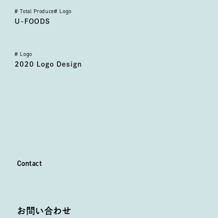
#
Total Produce
#
Logo
ユーフーズ
U-FOODS
#
Logo
2020 Logo Design
2020 Logo Design
C
o
n
t
a
c
t
Contact
お問い合わせ