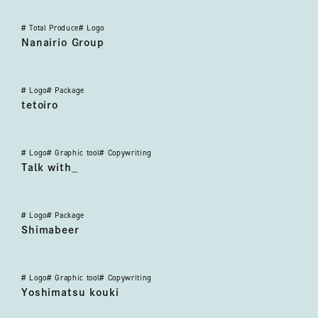
#
Total Produce
#
Logo
なないろグループ
Nanairio Group
#
Logo
#
Package
テトイロ
tetoiro
#
Logo
#
Graphic tool
#
Copywriting
Talk with_
Talk with_
#
Logo
#
Package
島ビール
Shimabeer
#
Logo
#
Graphic tool
#
Copywriting
吉松工機
Yoshimatsu kouki