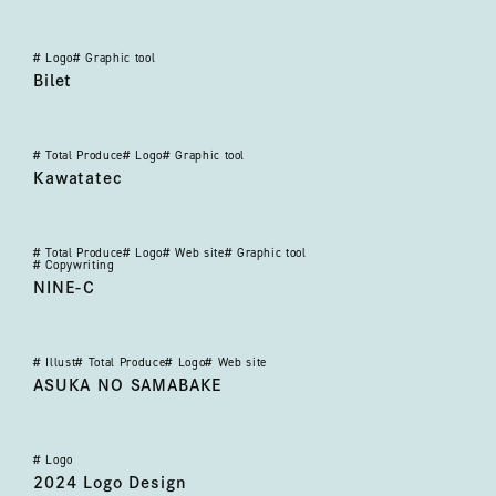
#
Logo
#
Graphic tool
ビレト
Bilet
#
Total Produce
#
Logo
#
Graphic tool
カワタテック（ブランディング）
Kawatatec
#
Total Produce
#
Logo
#
Web site
#
Graphic tool
#
Copywriting
NINE-C
NINE-C
#
Illust
#
Total Produce
#
Logo
#
Web site
あすかのサマバケ
ASUKA NO SAMABAKE
#
Logo
2024 ロゴ デザイン
2024 Logo Design