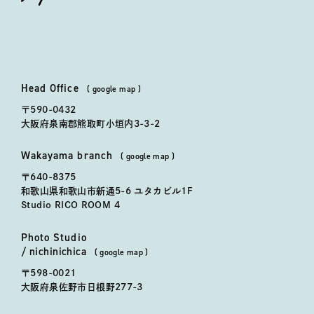
spicato
| スピッカート
Head Office
本社
(
google map
)
〒590-0432
大阪府泉南郡熊取町小垣内3-3-2
Wakayama branch
和歌山事務所
(
google map
)
〒640-8375
和歌山県和歌山市新通5-6 ユタカビル1F
Studio RICO ROOM 4
Photo Studio
にちにちか
かしこまらない写真館「
日日花
」
/
nichinichica
(
google map
)
〒598-0021
大阪府泉佐野市日根野277-3