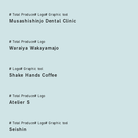
#
Total Produce
#
Logo
#
Graphic tool
武蔵新城駅前歯科
Musashishinjo Dental Clinic
#
Total Produce
#
Logo
わらいや 和歌山城
Waraiya Wakayamajo
#
Logo
#
Graphic tool
Shake Hands Coffee
Shake Hands Coffee
#
Total Produce
#
Logo
atelier S
Atelier S
#
Total Produce
#
Logo
#
Graphic tool
成伸
Seishin