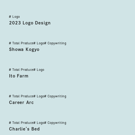
#
Logo
2023 ロゴ デザイン
2023 Logo Design
#
Total Produce
#
Logo
#
Copywriting
昭和工業
Showa Kogyo
#
Total Produce
#
Logo
いとうふぁーむ
Ito Farm
#
Total Produce
#
Logo
#
Copywriting
キャリア・アーク
Career Arc
#
Total Produce
#
Logo
#
Copywriting
チャーリーズ ベット
Charlie’s Bed