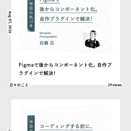
Aug 07, 2026
Figmaで後からコンポーネント化。自作プ
ラグインで解決！
閲覧数: 29
29views
日々のこと