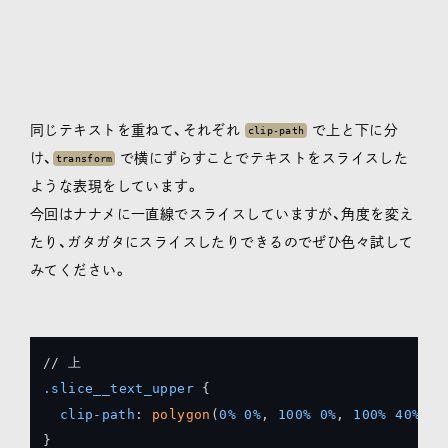
同じテキストを重ねて、それぞれ
で上と下に分
clip-path
け、
で横にずらすことでテキストをスライスした
transform
ような表現をしています。
今回はナナメに一直線でスライスしていますが、角度を変え
たり、ガタガタにスライスしたりできるのでぜひ色々試して
みてください。
.slice__text_upper
 {

clip-path
: 
polygon
(
0%
0%
, 
100%
0%
, 
100%
40%
, 
0
}
