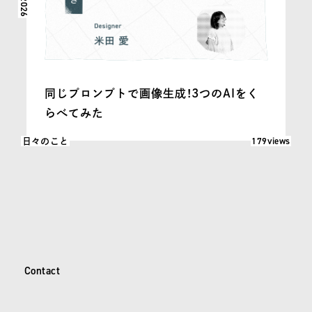
同じプロンプトで画像生成！3つのAIをく
らべてみた
閲覧数: 179
179views
日々のこと
C
o
n
t
a
c
t
Contact