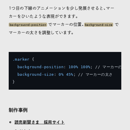
1つ目の下線のアニメーションを少し発展させると、マー
カーをひいたような表現ができます。
でマーカーの位置、
で
backgrouond-position
background-size
マーカーの太さを調整しています。
.marker
 {

background-position
: 
100%
100%
; // マーカーの位置

background-size
: 
0%
45%
; // マーカーの太さ

}
制作事例
読売新聞さま 採用サイト