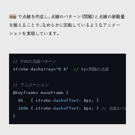
で点線を作成し、点線のパターン（間隔）と点線の移動量
svg
を揃えることで、なめらかに回転しているようなアニメー
ションを実現しています。
// SVGの点線パターン
stroke-dasharray=
"0 8"
// 8px間隔の点線
// アニメーション
@keyframes moveFrame {

0
%   { stroke-
dashoffset
: 0px; }

100
% { stroke-
dashoffset
: 8px; } 
// 点線1パター
}