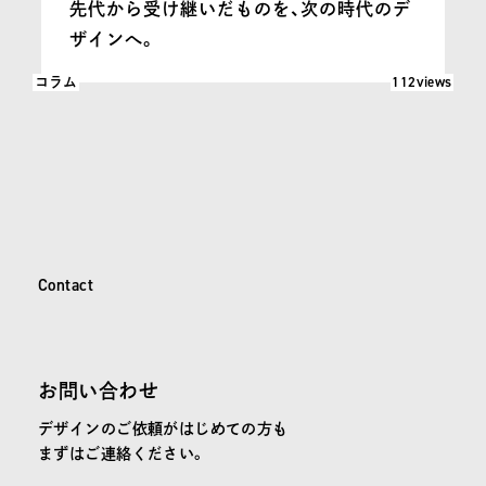
先代から受け継いだものを、次の時代のデ
ザインへ。
閲覧数: 112
112views
コラム
C
o
n
t
a
c
t
Contact
お問い合わせ
デザインのご依頼がはじめての方も
まずはご連絡ください。