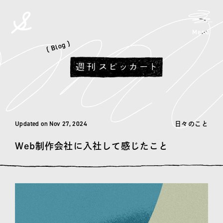
メニ
Menu
spicato
| スピッカート
( Blog )
Updated on Nov 27, 2024
日々のこと
Web制作会社に入社して感じたこと