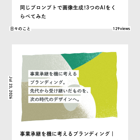
同じプロンプトで画像生成！3つのAIをく
らべてみた
閲覧数: 129
129views
日々のこと
Jul 23, 2026
事業承継を機に考えるブランディング｜