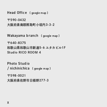
spicato
| スピッカート
Head Office
本社
(
google map
)
〒590-0432
大阪府泉南郡熊取町小垣内3-3-2
Wakayama branch
和歌山事務所
(
google map
)
〒640-8375
和歌山県和歌山市新通5-6 ユタカビル1F
Studio RICO ROOM 4
Photo Studio
にちにちか
かしこまらない写真館「
日日花
」
/
nichinichica
(
google map
)
〒598-0021
大阪府泉佐野市日根野277-3
X