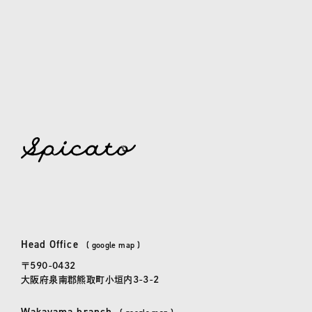
spicato
| スピッカート
Head Office
本社
(
google map
)
〒590-0432
大阪府泉南郡熊取町小垣内3-3-2
Wakayama branch
和歌山事務所