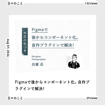
閲覧数: 132
132views
日々のこと
Aug 07, 2026
Figmaで後からコンポーネント化。自作プ
ラグインで解決！
閲覧数: 29
29views
日々のこと