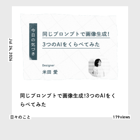
Jul 24, 2026
同じプロンプトで画像生成！3つのAIをく
らべてみた
閲覧数: 179
179views
日々のこと