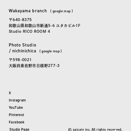
Wakayama branch
和歌山事務所
(
google map
)
〒640-8375
和歌山県和歌山市新通5-6 ユタカビル1F
Studio RICO ROOM 4
Photo Studio
にちにちか
かしこまらない写真館「
日日花
」
/
nichinichica
(
google map
)
〒598-0021
大阪府泉佐野市日根野277-3
X
Instagram
YouTube
Pinterest
Facebook
Studio Page
©
spicato
inc. All rights reserved.