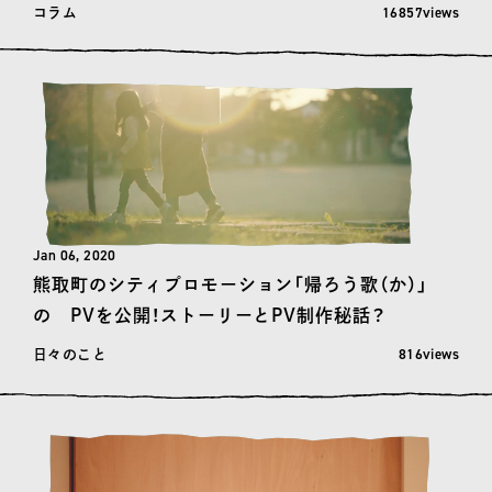
閲覧数: 16857
16857views
コラム
Jan 06, 2020
熊取町のシティプロモーション「帰ろう歌（か）」
の PVを公開！ストーリーとPV制作秘話？
閲覧数: 816
816views
日々のこと