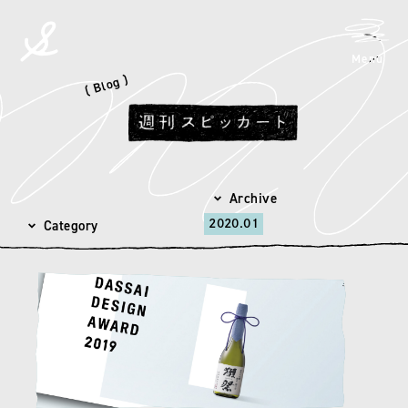
メニ
Menu
spicato
| スピッカート
( Blog )
Archive
月別アーカイブを選択
Category
2020.01
カテゴリを選択