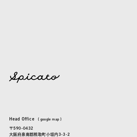
spicato
| スピッカート
Head Office
本社
(
google map
)
〒590-0432
大阪府泉南郡熊取町小垣内3-3-2