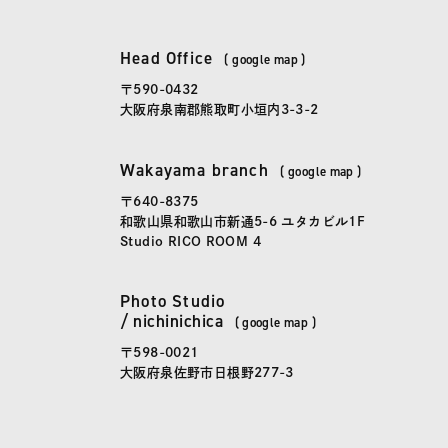
spicato
| スピッカート
Head Office
(
google map
)
本社
〒590-0432
大阪府泉南郡熊取町小垣内3-3-2
Wakayama branch
(
google map
)
和歌山事務所
〒640-8375
和歌山県和歌山市新通5-6 ユタカビル1F
Studio RICO ROOM 4
Photo Studio
にちにちか
かしこまらない写真館「
日日花
」
/
nichinichica
(
google map
)
〒598-0021
大阪府泉佐野市日根野277-3