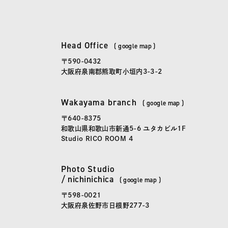
spicato
| スピッカート
Head Office
(
google map
)
本社
〒590-0432
大阪府泉南郡熊取町小垣内3-3-2
Wakayama branch
(
google map
)
和歌山事務所
〒640-8375
和歌山県和歌山市新通5-6 ユタカビル1F
Studio RICO ROOM 4
Photo Studio
にちにちか
かしこまらない写真館「
日日花
」
/
nichinichica
(
google map
)
〒598-0021
大阪府泉佐野市日根野277-3