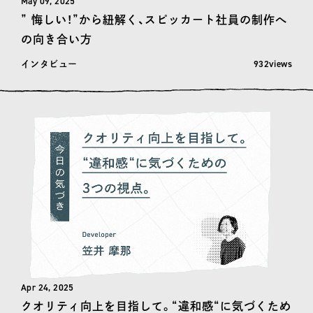
May 09, 2025
” 悔しい！”から紐解く、スピッカート社員の制作へ
の向き合い方
閲覧数: 932
932views
インタビュー
Apr 24, 2025
クオリティ向上を目指して。“違和感“に気づくため