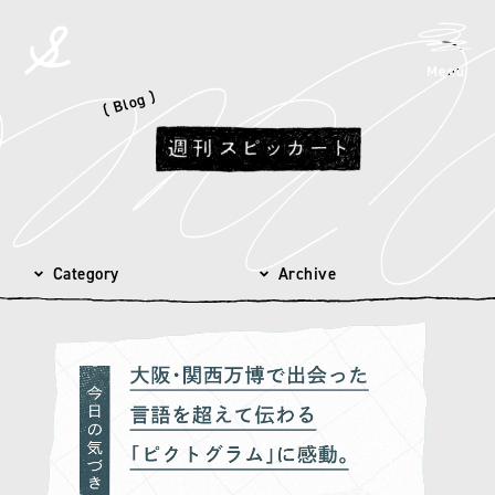
メニ
Menu
spicato
| スピッカート
( Blog )
Category
Archive
カテゴリを選択
月別アーカイブを選択