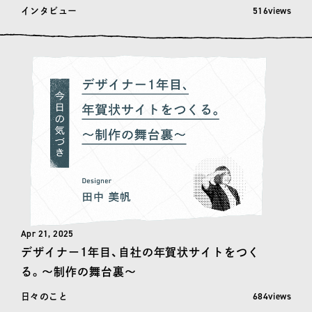
閲覧数: 516
516views
インタビュー
Apr 21, 2025
デザイナー1年目、自社の年賀状サイトをつく
る。〜制作の舞台裏〜
閲覧数: 684
684views
日々のこと