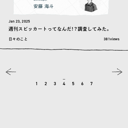
Jan 23, 2025
週刊スピッカートってなんだ！？調査してみた。
閲覧数: 381
381views
日々のこと
1
2
3
4
5
6
7