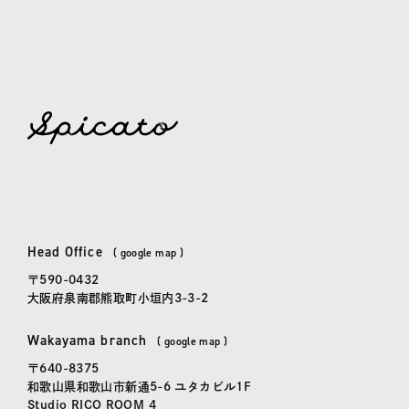
spicato
| スピッカート
Head Office
本社
(
google map
)
〒590-0432
大阪府泉南郡熊取町小垣内3-3-2
Wakayama branch
和歌山事務所
(
google map
)
〒640-8375
和歌山県和歌山市新通5-6 ユタカビル1F
Studio RICO ROOM 4